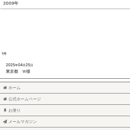
2009年
1
件
2025
04
25
年
月
日
東京都 Ｗ様
ホーム
公式ホームページ
お便り
メールマガジン