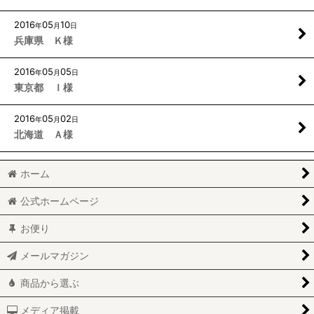
2016
05
10
年
月
日
兵庫県 Ｋ様
2016
05
05
年
月
日
東京都 Ｉ様
2016
05
02
年
月
日
北海道 Ａ様
ホーム
公式ホームページ
お便り
メールマガジン
商品から選ぶ
メディア掲載