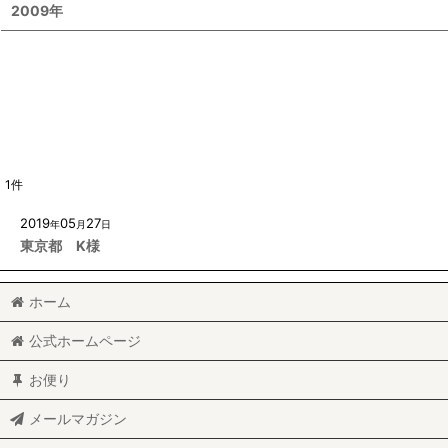
2009年
1
件
2019
05
27
年
月
日
東京都 K様
ホーム
公式ホームページ
お便り
メールマガジン