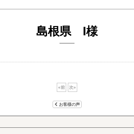
島根県 I様
«
前
次
»
お客様の声