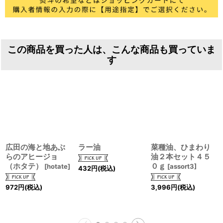
この商品を買った人は、こんな商品も買っていま
す
広田の海と地あぶ
ラー油
菜種油、ひまわり
らのアヒージョ
油２本セット４５
（ホタテ）
０ｇ
[
hotate
]
[
assort3
]
432
円
(税込)
972
円
(税込)
3,996
円
(税込)