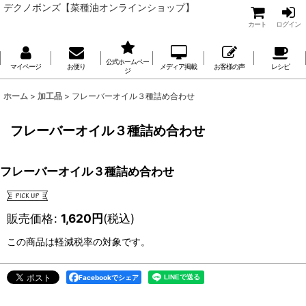
デクノボンズ【菜種油オンラインショップ】
カート
ログイン
公式ホームペー
マイページ
お便り
メディア掲載
お客様の声
レシピ
ジ
ホーム
>
加工品
>
フレーバーオイル３種詰め合わせ
フレーバーオイル３種詰め合わせ
フレーバーオイル３種詰め合わせ
販売価格
:
1,620
円
(税込)
この商品は軽減税率の対象です。
Facebookでシェア