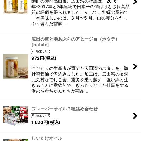
隣町の陸前高田市、広田湾の牡蠣は、2016
絞り込む
年-2017年と2年連続で日本一の値付けをされ高品
質の評価を得られました。そして、牡蠣の季節で
一番美味しいのは、3 月〜5 月。山の養分をたっ
ぷり含んだ雪解…
広田の海と地あぶらのアヒージョ（ホタテ）
[
hotate
]
972
円
(税込)
こだわりの生産者が育てた広田湾のホタテを、弊
社菜種油で煮込みました。加工は、広田湾の長洞
元気村なでしこ会。震災を乗り越え、強い絆と生
きることに意欲的で、きっちりとした仕事をする
浜のお母ちゃんたちが商品…
フレーバーオイル３種詰め合わせ
1,620
円
(税込)
しいたけオイル