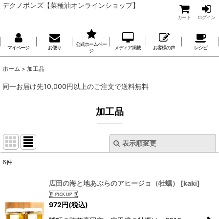
デクノボンズ【菜種油オンラインショップ】
カート
ログイン
公式ホームペー
マイページ
お便り
メディア掲載
お客様の声
レシピ
ジ
ホーム
>
加工品
同一お届け先10,000円以上のご注文で送料無料
加工品
表示順変更
閉じる
6
件
表示数
:
広田の海と地あぶらのアヒージョ（牡蠣）
[
kaki
]
並び順
:
972
円
(税込)