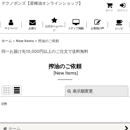
デクノボンズ【菜種油オンラインショップ】
カート
ログイン
公式ホームペー
マイページ
お便り
メディア掲載
お客様の声
レシピ
ジ
ホーム
>
New Items
>
搾油のご依頼
同一お届け先10,000円以上のご注文で送料無料
搾油のご依頼
[
New Items
]
表示順変更
閉じる
0
件
表示数
:
並び順
:
ホーム