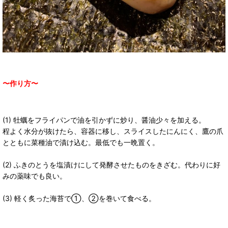
〜作り方〜
(1) 牡蠣をフライパンで油を引かずに炒り、醤油少々を加える。
程よく水分が抜けたら、容器に移し、スライスしたにんにく、鷹の爪
とともに菜種油で漬け込む。最低でも一晩置く。
(2) ふきのとうを塩漬けにして発酵させたものをきざむ。代わりに好
みの薬味でも良い。
(3) 軽く炙った海苔で①、②を巻いて食べる。