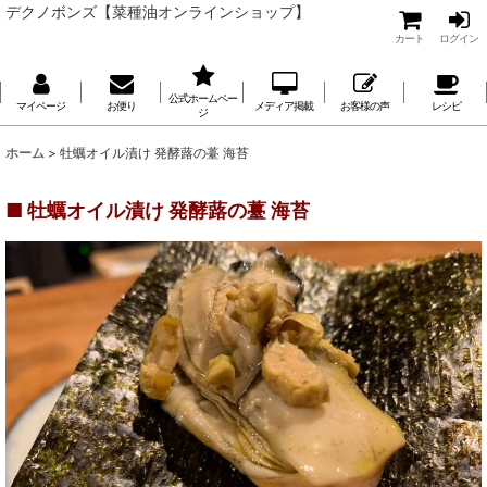
デクノボンズ【菜種油オンラインショップ】
カート
ログイン
公式ホームペー
マイページ
お便り
メディア掲載
お客様の声
レシピ
ジ
ホーム
>
牡蠣オイル漬け 発酵蕗の薹 海苔
■ 牡蠣オイル漬け 発酵蕗の薹 海苔