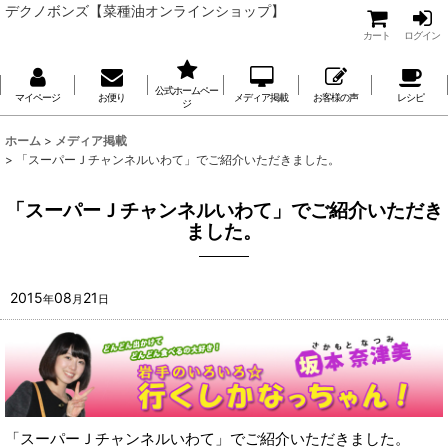
デクノボンズ【菜種油オンラインショップ】
カート
ログイン
公式ホームペー
マイページ
お便り
メディア掲載
お客様の声
レシピ
ジ
ホーム
>
メディア掲載
>
「スーパーＪチャンネルいわて」でご紹介いただきました。
「スーパーＪチャンネルいわて」でご紹介いただき
ました。
2015
08
21
年
月
日
「スーパーＪチャンネルいわて」でご紹介いただきました。