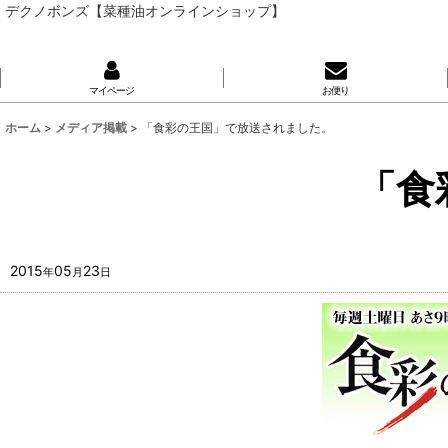
デクノボンズ【菜種油オンラインショップ】
マイページ
お便り
ホーム
>
メディア掲載
>
「食彩の王国」で放送されました。
「食
2015
05
23
年
月
日