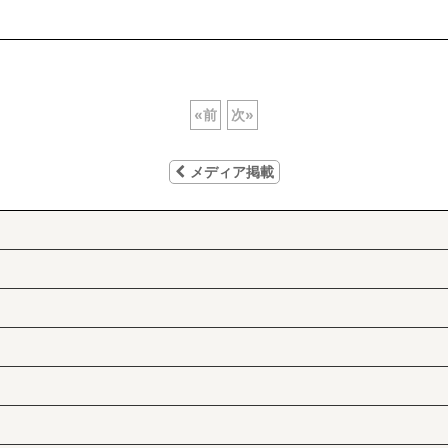
«
前
次
»
メディア掲載