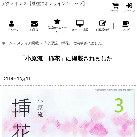
デクノボンズ【菜種油オンラインショップ】
カート
ログイン
公式ホームペー
マイページ
お便り
メディア掲載
お客様の声
レシピ
ジ
ホーム
>
メディア掲載
>
「小原流 挿花」に掲載されました。
「小原流 挿花」に掲載されました。
2014
03
01
年
月
日